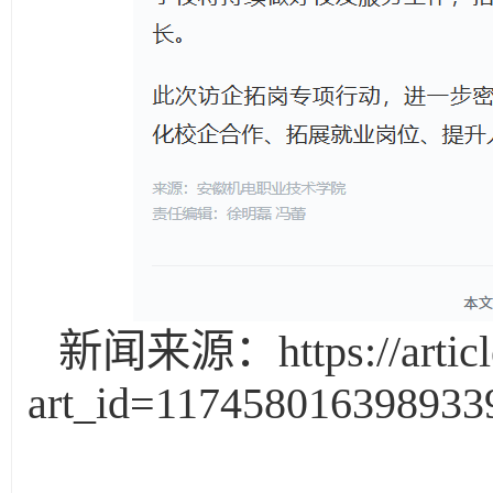
新闻来源：https://article.x
art_id=117458016398933